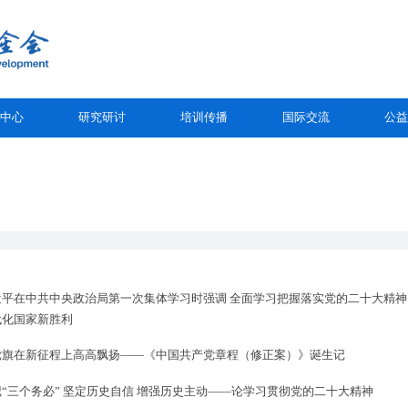
中心
研究研讨
培训传播
国际交流
公益
近平在中共中央政治局第一次集体学习时强调 全面学习把握落实党的二十大精神
代化国家新胜利
党旗在新征程上高高飘扬——《中国共产党章程（修正案）》诞生记
“三个务必” 坚定历史自信 增强历史主动——论学习贯彻党的二十大精神