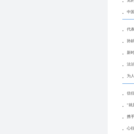
党
中
代表
孙
新
法
为
信
“
携
心