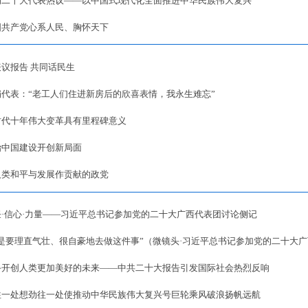
的二十大代表热议——以中国式现代化全面推进中华民族伟大复兴
国共产党心系人民、胸怀天下
议报告 共同话民生
娟代表：“老工人们住进新房后的欣喜表情，我永生难忘”
时代十年伟大变革具有里程碑意义
治中国建设开创新局面
人类和平与发展作贡献的政党
任·信心·力量——习近平总书记参加党的二十大广西代表团讨论侧记
就是要理直气壮、很自豪地去做这件事”（微镜头·习近平总书记参加党的二十大
手开创人类更加美好的未来——中共二十大报告引发国际社会热烈反响
往一处想劲往一处使推动中华民族伟大复兴号巨轮乘风破浪扬帆远航