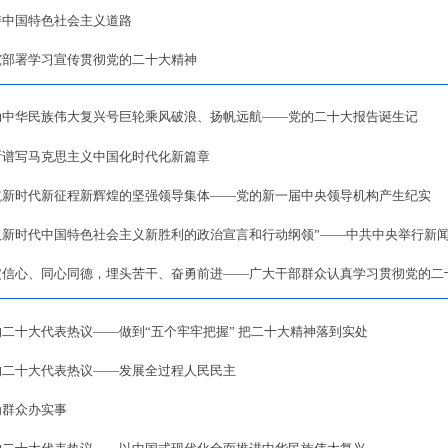
持中国特色社会主义道路
究部署学习宣传贯彻党的二十大精神
动中华民族伟大复兴号巨轮乘风破浪、扬帆远航——党的二十大报告诞生记
断谱写马克思主义中国化时代化新篇章
航新时代新征程新辉煌的坚强领导集体——党的新一届中央领导机构产生纪实
取新时代中国特色社会主义新胜利的政治宣言和行动纲领”——中共中央举行新
定信心、同心同德，埋头苦干、奋勇前进——广大干部群众认真学习贯彻党的二
的二十大代表热议——做到“五个牢牢把握” 把二十大精神落到实处
的二十大代表热议——发展全过程人民民主
为群众办实事