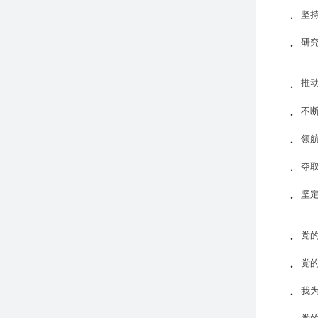
坚
研
推
不
领
夺
坚
党
党
我