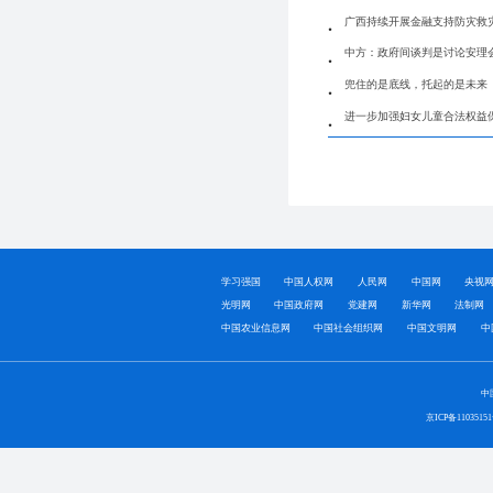
广西持续开展金融支持防灾救
中方：政府间谈判是讨论安理
兜住的是底线，托起的是未来
进一步加强妇女儿童合法权益
学习强国
中国人权网
人民网
中国网
央视
光明网
中国政府网
党建网
新华网
法制网
中国农业信息网
中国社会组织网
中国文明网
中
中
京ICP备1103515