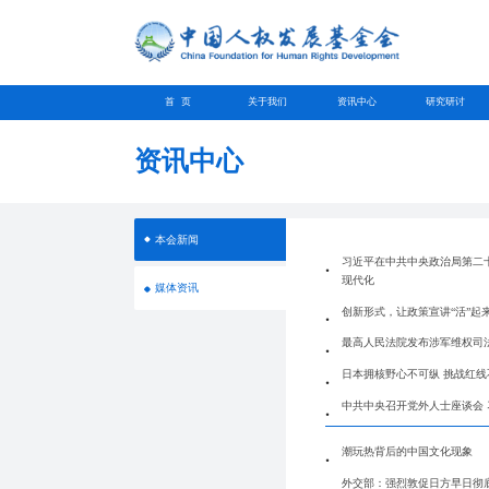
首 页
关于我们
资讯中心
研究研讨
资讯中心
本会新闻
习近平在中共中央政治局第二十
现代化
媒体资讯
创新形式，让政策宣讲“活”起
最高人民法院发布涉军维权司
日本拥核野心不可纵 挑战红线
中共中央召开党外人士座谈会
潮玩热背后的中国文化现象
外交部：强烈敦促日方早日彻