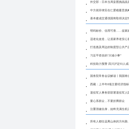
外交部：日本当局妄图挑战战
中方就菲律宾在仁爱礁蓄意挑
基本建成交通强国将取得决定
明码标价、信用可查……促家
适老化改造，让居家养老安心
打造惠及周边的制度型公共产
习近平牵挂的“大城小事”
科技助力预警 四川泸定93人
国务院常务会议解读丨我国将
西藏：上半年8项主要经济指
退役军人事务部部署退役军人
要心系群众，不要折腾群众
注重强健自身，始终充满生机
所有人都往远离山体的方向跑