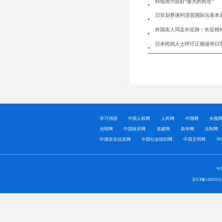
持续用力抓好“最大的民生”
日菲划界谈判违背国际法基本
外国友人同走长征路：长征精
日本民间人士呼吁正视侵华日
学习强国
中国人权网
人民网
中国网
央视
光明网
中国政府网
党建网
新华网
法制网
中国农业信息网
中国社会组织网
中国文明网
中
中
京ICP备1103515