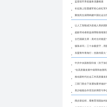
监督筑牢养老服务清廉根基
长征路上彰显建军初心的红军
聚焦民生保障构建中国社会法
让人工智能成为造福人类的国
超龄劳动者权益保障盼落细落
古巴国家主席：美对古封锁是“
顿珠卓玛：三十余载坚守，用
东盟青年青海行：丝路传薪火 
中共中央国务院印发《关于加
“在高质量发展中保障和改善
推动新时代社会工作高质量发
三部门联合下发通知要求做好“
美沙核能合作背后的博弈与争
阔步新征程，看教育强国如何