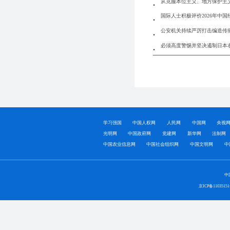
从克服本位主义、地方保护主
国际人士积极评价2026年中国
公安机关持续严厉打击编造传
必须高度警惕并坚决遏制日本
学习强国
中国人权网
人民网
中国网
央视
光明网
中国政府网
党建网
新华网
法制网
中国农业信息网
中国社会组织网
中国文明网
中
中
京ICP备1103515