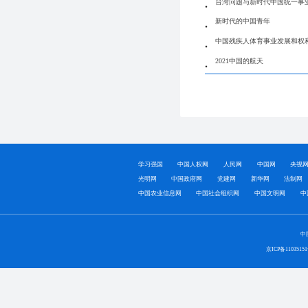
台湾问题与新时代中国统一事
新时代的中国青年
中国残疾人体育事业发展和权
2021中国的航天
学习强国
中国人权网
人民网
中国网
央视
光明网
中国政府网
党建网
新华网
法制网
中国农业信息网
中国社会组织网
中国文明网
中
中
京ICP备1103515