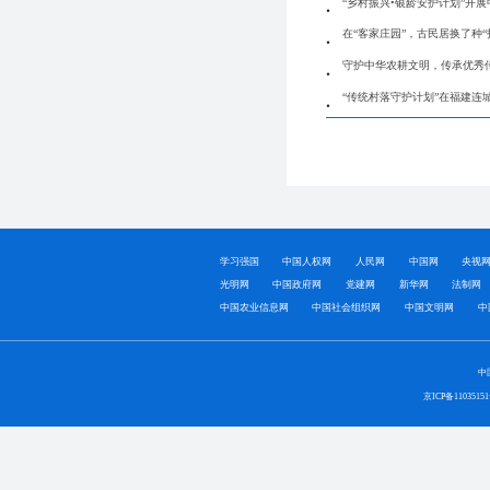
“乡村振兴•银龄安护计划”开
在“客家庄园”，古民居换了种“
守护中华农耕文明，传承优秀
“传统村落守护计划”在福建连
学习强国
中国人权网
人民网
中国网
央视
光明网
中国政府网
党建网
新华网
法制网
中国农业信息网
中国社会组织网
中国文明网
中
中
京ICP备1103515