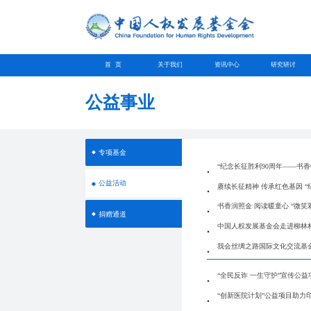
首 页
关于我们
资讯中心
研究研讨
公益事业
专项基金
“纪念长征胜利90周年——书
公益活动
赓续长征精神 传承红色基因 
书香润照金 阅读暖童心 “微笑
捐赠通道
中国人权发展基金会走进柳林
我会丝绸之路国际文化交流基
“全民反诈 一生守护”宣传公
“创新医院计划”公益项目助力