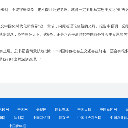
剑，不能守株待兔，也不能叶公好龙啊。就是一定要用马克思主义之‘矢’去射新
中国化时代化新境界”这一章节，闪耀着理论创新的光辉。报告中强调，必
系统观念，坚持胸怀天下。这6条，正是习近平新时代中国特色社会主义思想的
止境。总书记言简意赅地指出：“中国特色社会主义还会往前走，还会有很多
是我们得出的深刻道理。”
人民网
中国网
央视网
国际在线
中国日报
中国新闻网
华网
法制网
中国网信网
新京报
中国社会科学网
中国农业信
网
中国青年报