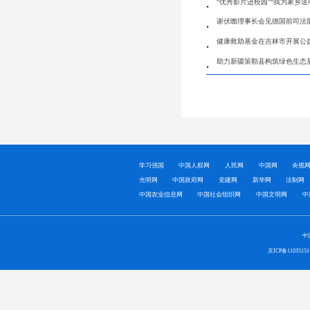
“优秀影片进校园”“我为家乡
谢伏瞻理事长会见德国前司法
健康救助基金在吉林市开展公
助力新疆策勒县构筑绿色生态
学习强国
中国人权网
人民网
中国网
央视
光明网
中国政府网
党建网
新华网
法制网
中国农业信息网
中国社会组织网
中国文明网
中
中
京ICP备1103515