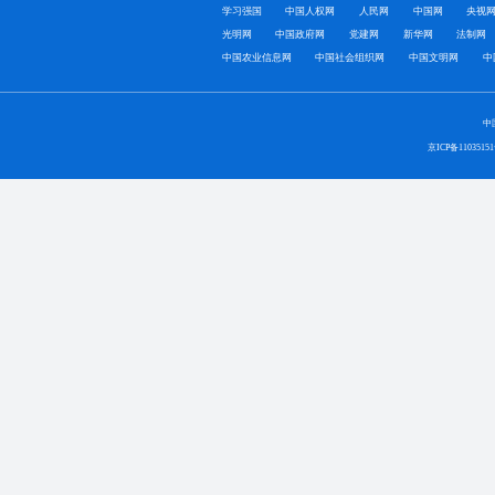
学习强国
中国人权网
人民网
中国网
央视
光明网
中国政府网
党建网
新华网
法制网
中国农业信息网
中国社会组织网
中国文明网
中
中
京ICP备1103515