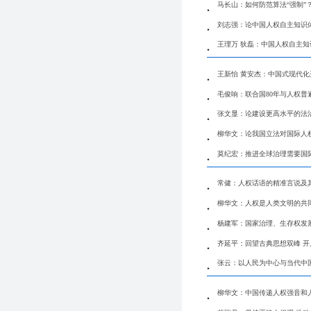
马长山：如何防范算法“强制”
刘志强：论中国人权自主知识
王理万 狄磊：中国人权自主
王新怡 黄安杰：中国式现代
毛俊响：联合国80年与人权普
张文显：论建设更高水平的法
柳华文：论我国立法对国际人
莫纪宏：推进全球治理需要国
常健：人权话语的精准言说及
柳华文：人权是人类文明的共
杨建军：国家治理、生存权发
齐延平：回望古典思想双峰 
张云：以人民为中心与当代中
柳华文：中国传递人权强音和