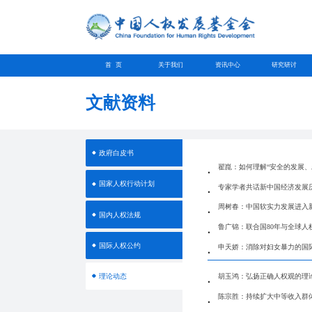
首 页
关于我们
资讯中心
研究研讨
文献资料
政府白皮书
翟崑：如何理解“安全的发展、
国家人权行动计划
专家学者共话新中国经济发展
周树春：中国软实力发展进入
国内人权法规
鲁广锦：联合国80年与全球人
国际人权公约
申天娇：消除对妇女暴力的国
理论动态
胡玉鸿：弘扬正确人权观的理
陈宗胜：持续扩大中等收入群