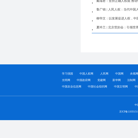
戴瑞君：坚持正确人权观 推
鲁广锦 | 人民人权：当代中
柳华文：以发展促进人权，中
夏吟兰 | 北京世妇会：引领
学习强国
中国人权网
人民网
中国网
央视
光明网
中国政府网
党建网
新华网
法制网
中国农业信息网
中国社会组织网
中国文明网
中
中
京ICP备1103515