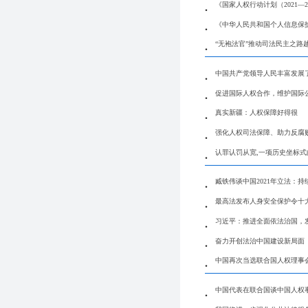
《国家人权行动计划（2021—2
《中华人民共和国个人信息保护
“无袍法官”推动司法民主之路
中国共产党领导人民丰富发展
促进国际人权合作，维护国际
真实新疆：人权保障好得很
强化人权司法保障、助力反腐
认罪认罚从宽,一项历史坐标
臧铁伟谈中国2021年立法：
最高法发布人身安全保护令十
习近平：推进全面依法治国，
奋力开创法治中国建设新局面
中国再次当选联合国人权理事
中国代表在联合国谈中国人权