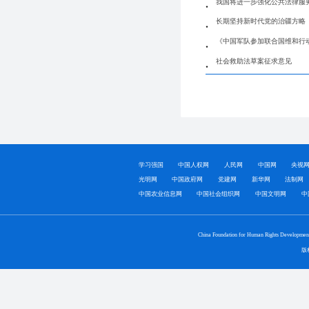
我国将进一步强化公共法律服
长期坚持新时代党的治疆方略
《中国军队参加联合国维和行动
社会救助法草案征求意见
学习强国
中国人权网
人民网
中国网
央视
光明网
中国政府网
党建网
新华网
法制网
中国农业信息网
中国社会组织网
中国文明网
中
China Foundation for Human Rights Developmen
版