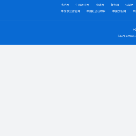
光明网
中国政府网
党建网
新华网
法制网
中国农业信息网
中国社会组织网
中国文明网
中
中
京ICP备1103515