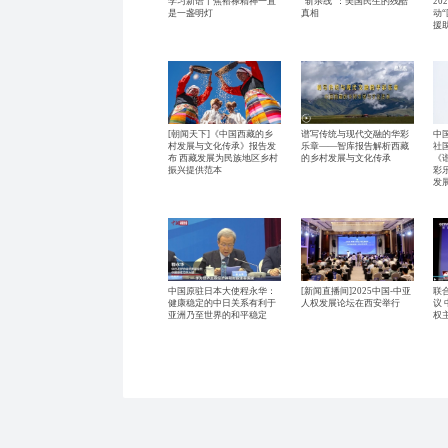
学习新语丨焦裕禄精神一直
“斩杀线”：美国民生的残酷
20
是一盏明灯
真相
动
援
[朝闻天下]《中国西藏的乡
谱写传统与现代交融的华彩
中
村发展与文化传承》报告发
乐章——智库报告解析西藏
社
布 西藏发展为民族地区乡村
的乡村发展与文化传承
《
振兴提供范本
彩
发
中国原驻日本大使程永华：
[新闻直播间]2025中国-中亚
联
健康稳定的中日关系有利于
人权发展论坛在西安举行
议
亚洲乃至世界的和平稳定
权