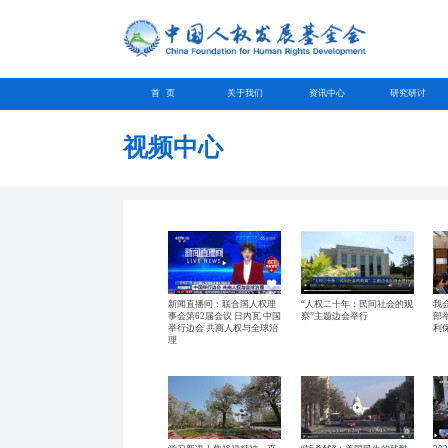
首 页
关于我们
资讯中心
研究研讨
视频中心
新闻直播间：联合国人权理
“人权二十年：民间社会的观
我
事会第62届会议 日内瓦 中国
察”主题边会举行
部
举行边会 共商人权与全球治
利
理