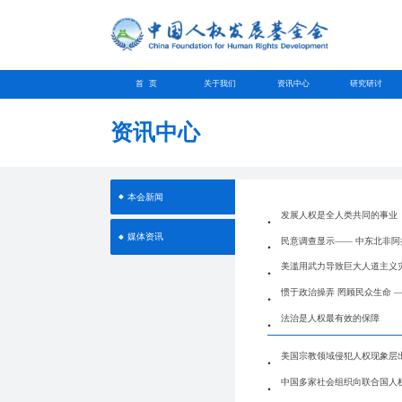
首 页
关于我们
资讯中心
研究研讨
资讯中心
本会新闻
发展人权是全人类共同的事业
媒体资讯
民意调查显示—— 中东北非
美滥用武力导致巨大人道主义灾
惯于政治操弄 罔顾民众生命 
法治是人权最有效的保障
美国宗教领域侵犯人权现象层
中国多家社会组织向联合国人