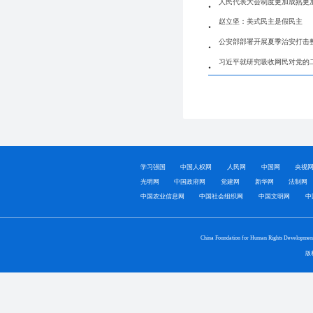
人民代表大会制度更加成熟更
赵立坚：美式民主是假民主
公安部部署开展夏季治安打击整
习近平就研究吸收网民对党的
学习强国
中国人权网
人民网
中国网
央视
光明网
中国政府网
党建网
新华网
法制网
中国农业信息网
中国社会组织网
中国文明网
中
China Foundation for Human Rights Developmen
版