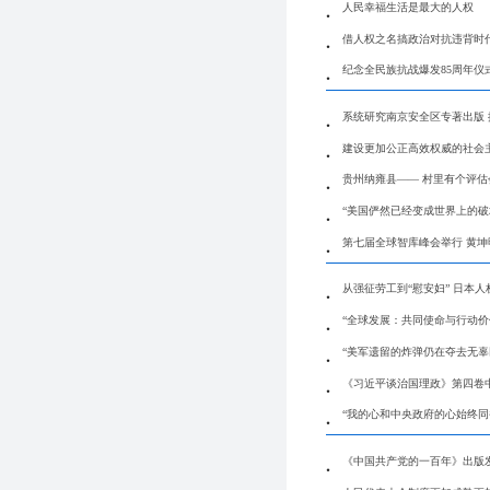
人民幸福生活是最大的人权
借人权之名搞政治对抗违背时
纪念全民族抗战爆发85周年仪
系统研究南京安全区专著出版
建设更加公正高效权威的社会
贵州纳雍县—— 村里有个评估
“美国俨然已经变成世界上的破
第七届全球智库峰会举行 黄
从强征劳工到“慰安妇” 日本
“全球发展：共同使命与行动价
“美军遗留的炸弹仍在夺去无辜
《习近平谈治国理政》第四卷
“我的心和中央政府的心始终同
《中国共产党的一百年》出版