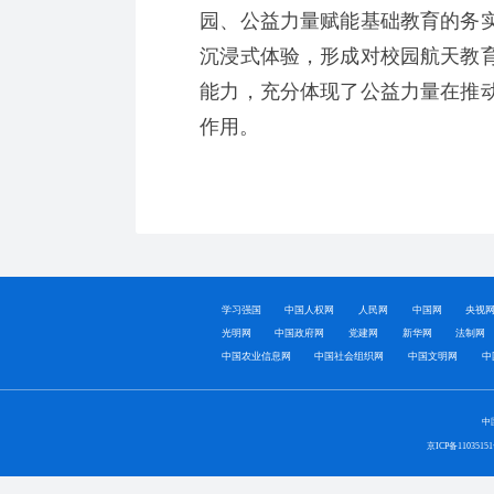
园、公益力量赋能基础教育的务
沉浸式体验，形成对校园航天教
能力，充分体现了公益力量在推
作用。
学习强国
中国人权网
人民网
中国网
央视
光明网
中国政府网
党建网
新华网
法制网
中国农业信息网
中国社会组织网
中国文明网
中
中
京ICP备1103515