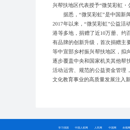
兴帮扶地区代表授予“微笑彩虹・
据悉，“微笑彩虹”是中国新闻
2017年以来，“微笑彩虹”公
港等多地，捐赠了近10万册、约
有品牌的创新升级，首次捐赠主
等中宣部乡村振兴帮扶地区，拟
逐步覆盖中央和国家机关其他帮
活动运营、规范的公益资金管理
文化教育事业的高质量发展注入
学习强国
中国人权网
人民网
中国网
央视