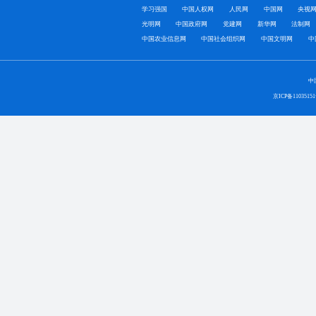
学习强国
中国人权网
人民网
中国网
央视
光明网
中国政府网
党建网
新华网
法制网
中国农业信息网
中国社会组织网
中国文明网
中
中
京ICP备1103515