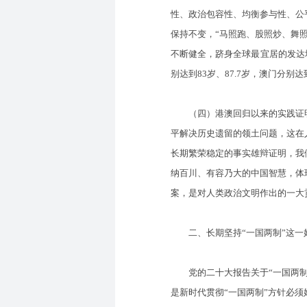
性、政治包容性、均衡参与性、公
保持不变，“马照跑、股照炒、舞
不断健全，跻身全球最宜居的发达
别达到83岁、87.7岁，澳门分别达
（四）港澳回归以来的实践证明，
平解决历史遗留的领土问题，这在
长期繁荣稳定的事实雄辩证明，我
纳百川、有容乃大的中国智慧，体
案，是对人类政治文明作出的一大
二、长期坚持“一国两制”这一好
党的二十大报告关于“一国两制”
是新时代贯彻“一国两制”方针必