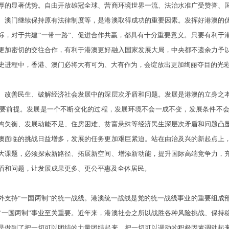
厚的显著优势。自由开放雄冠全球、营商环境世界一流、法治水准广受赞誉、
、澳门继续保持原有法律制度等，是港澳取得成功的重要因素。发挥好港澳的
标，对于共建“一带一路”、促进合作共赢，都具有十分重要意义。只要有利于
更加密切的交往合作，有利于港澳更好融入国家发展大局，中央都不遗余力予
史进程中，香港、澳门必将大有可为、大有作为，会绽放出更加绚丽夺目的光
改善民生、破解经济社会发展中的深层次矛盾和问题。发展是港澳的立身之本
要前提。发展是一个不断变化的过程，发展环境不会一成不变，发展条件不
构失衡、发展动能不足、住房困难、贫富悬殊等经济民生深层次矛盾和问题凸
澳面临的挑战日益增多，发展的任务更加艰巨紧迫。站在由治及兴的新起点上
大课题，必须探索新路径、拓展新空间、增添新动能，提升国际高端竞争力，
盾和问题，让发展成果更多、更公平惠及全体居民。
持“一国两制”的统一战线。港澳统一战线是党的统一战线事业的重要组成
“一国两制”事业至关重要。近年来，港澳社会之所以战胜各种风险挑战、保持稳
是做到了把一切可以团结的力量团结起来，把一切可以调动的积极因素调动起