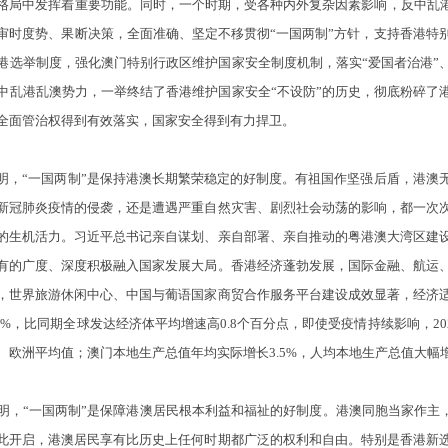
格局中发挥着重要功能。同时，一个时期，受各种内外复杂因素影响，反中乱港
审时度势、果断决策，全面准确、坚定不移贯彻“一国两制”方针，支持香港特
港选举制度，强化澳门特别行政区维护国家安全制度机制，落实“爱国者治港”、
中乱港乱澳势力，一举终结了香港维护国家安全“不设防”的历史，彻底粉碎了港
全面管治权得到有效落实，国家安全得到有力捍卫。
“一国两制”是保持港澳长期繁荣稳定的好制度。有祖国作坚强后盾，港澳
新冠肺炎疫情的侵袭，还是遭遇严重自然灾害、剧烈社会动荡的影响，都一次
的生机活力。习近平总书记亲自谋划、亲自部署、亲自推动的粤港澳大湾区建
有的广度、深度积极融入国家发展大局。香港经济蓬勃发展，国际金融、航运
，世界旅游休闲中心、中国与葡语国家商贸合作服务平台建设成效显著，经济
7%，比同期全球发达经济体平均增速高0.8个百分点，即使受疫情持续影响，202
欧洲平均值；澳门本地生产总值年均实际增长3.5%，人均本地生产总值大幅增长
“一国两制”是保障港澳居民根本利益和福祉的好制度。港澳同胞当家作主，实
此开启，港澳居民享有比历史上任何时期都广泛的权利和自由。特别是香港新