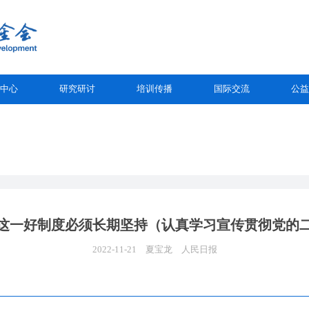
中心
研究研讨
培训传播
国际交流
公益
”这一好制度必须长期坚持（认真学习宣传贯彻党的
2022-11-21
夏宝龙
人民日报