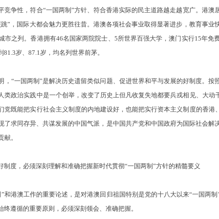
平竞争性，符合“一国两制”方针、符合香港实际的民主道路越走越宽广。港澳
照跳”，国际大都会魅力更胜往昔。港澳各项社会事业取得显著进步，教育事业
城市之列。香港拥有46名国家两院院士、5所世界百强大学，澳门实行15年免
到81.3岁、87.1岁，均名列世界前茅。
“一国两制”是解决历史遗留类似问题、促进世界和平与发展的好制度。按照
人类政治实践中是一个创举，改变了历史上但凡收复失地都要兵戎相见、大动干
们党既能把实行社会主义制度的内地建设好，也能把实行资本主义制度的香港、
现了求同存异、共谋发展的中国气派，是中国共产党和中国政府为国际社会解
贡献。
制度，必须深刻理解和准确把握新时代贯彻“一国两制”方针的精髓要义
和港澳工作的重要论述，是对港澳回归祖国特别是党的十八大以来“一国两制
须始终遵循的重要原则，必须深刻领会、准确把握。