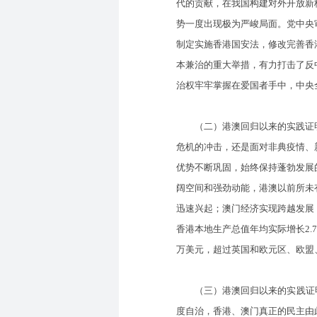
代的贡献，在我国构建对外开放新
势一度出现极为严峻局面。党中央
制定实施香港国安法，修改完善香
本兼治的重大举措，有力打击了反
治权牢牢掌握在爱国者手中，中央
（二）港澳回归以来的实践证明，
危机的冲击，还是面对非典疫情、
优势不断巩固，始终保持蓬勃发展
阔空间和强劲动能，港澳以前所未
迅速兴起；澳门经济实现跨越发展
香港本地生产总值年均实际增长2.
万美元，超过英国和欧元区、欧盟、
（三）港澳回归以来的实践证明，
度自治，香港、澳门真正的民主由