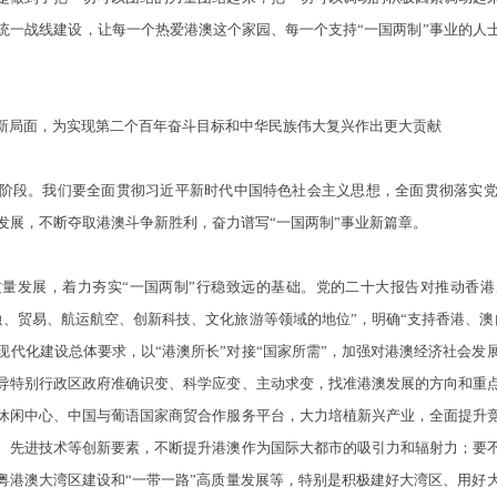
统一战线建设，让每一个热爱港澳这个家园、每一个支持“一国两制”事业的人
局面，为实现第二个百年奋斗目标和中华民族伟大复兴作出更大贡献
阶段。我们要全面贯彻习近平新时代中国特色社会主义思想，全面贯彻落实党
发展，不断夺取港澳斗争新胜利，奋力谱写“一国两制”事业新篇章。
发展，着力夯实“一国两制”行稳致远的基础。党的二十大报告对推动香港
融、贸易、航运航空、创新科技、文化旅游等领域的地位”，明确“支持香港、澳
现代化建设总体要求，以“港澳所长”对接“国家所需”，加强对港澳经济社会发
导特别行政区政府准确识变、科学应变、主动求变，找准港澳发展的方向和重
休闲中心、中国与葡语国家商贸合作服务平台，大力培植新兴产业，全面提升
、先进技术等创新要素，不断提升港澳作为国际大都市的吸引力和辐射力；要
、粤港澳大湾区建设和“一带一路”高质量发展等，特别是积极建好大湾区、用好