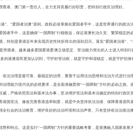
理香港、澳门第一责任人，全力支持其履行好职责，把特别行政区治理好。
”、“爱国者治澳”原则。政权必须掌握在爱国者手中，这是世界通行的政治
爱国者手中，这是确保“一国两制”行稳致远，保证港澳长治久安、繁荣稳定的
实践，特别是香港近年来实现历史性转折得出的深刻启示。落实“爱国者治港”、
是旁观者。越来越多爱国爱港爱澳立场坚定、管治能力突出的人士进入特别行
来越多的港澳居民更加认识到，守护好管治权，就是守护和谐稳定，就是守护切身
依法治理是最可靠、最稳定的治理，要善于运用法治思维和法治方式进行治理
和治理能力现代化的必然要求，是全面准确贯彻“一国两制”方针的必由之路。
权威，严格依照宪法和基本法办事，坚决维护宪法和基本法确定的特别行政区
香港国安法、修改完善香港选举制度，就是中央坚持依法治港、保障香港居民
强全社会的法治教育，维护良好的法治环境和法治声誉。只有坚持依法治港治澳
和特点。这是实行“一国两制”方针的重要战略考量，是港澳融入国家发展