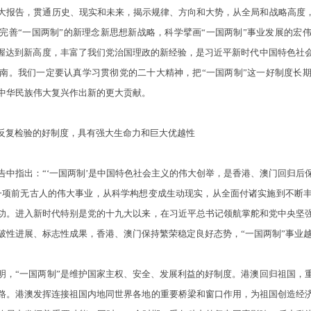
告，贯通历史、现实和未来，揭示规律、方向和大势，从全局和战略高度，
完善“一国两制”的新理念新思想新战略，科学擘画“一国两制”事业发展的宏
把握达到新高度，丰富了我们党治国理政的新经验，是习近平新时代中国特色社
南。我们一定要认真学习贯彻党的二十大精神，把“一国两制”这一好制度长
中华民族伟大复兴作出新的更大贡献。
反复检验的好制度，具有强大生命力和巨大优越性
指出：“‘一国两制’是中国特色社会主义的伟大创举，是香港、澳门回归后
为一项前无古人的伟大事业，从科学构想变成生动现实，从全面付诸实施到不断
功。进入新时代特别是党的十九大以来，在习近平总书记领航掌舵和党中央坚
破性进展、标志性成果，香港、澳门保持繁荣稳定良好态势，“一国两制”事业
“一国两制”是维护国家主权、安全、发展利益的好制度。港澳回归祖国，
路。港澳发挥连接祖国内地同世界各地的重要桥梁和窗口作用，为祖国创造经