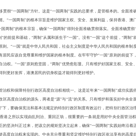
彻“一国两制”方针。这是“一国两制”实践的总要求，是管根本的。全面准
摇。“一国两制”的根本宗旨是维护国家主权、安全、发展利益，保持香港、澳
国两制”的根本宗旨，确保“一国两制”得到全面准确贯彻落实。全面准确贯彻
两制”的前提和基础，“两制”从属和派生于“一国”。没有“一国”这个前提，“两
高原则。“一国”就是中华人民共和国，社会主义制度是中华人民共和国的根本制
有居民应该自觉尊重和维护国家的根本制度。在牢牢守护“一国”原则的前提下
自治权。“一国”原则愈坚固，“两制”优势愈彰显。只有维护好国家主权、安全
得到更好发挥，港澳居民的切身权益才能得到更好维护。
权和保障特别行政区高度自治权相统一。这是近年来“一国两制”成功实践
政区高度自治权的源头，两者是“源”与“流”的关系。只有维护和落实好中央全
制”下，要确保宪法和基本法规定的特别行政区制度有效运行，把特别行政区治
香港之所以实现由乱到治、重回正轨，很重要的一条就是用好中央全面管治
正的坚决纠正过来，把该立的规矩坚决立起来，确保“一国两制”实践始终沿着
使高度自治权来实现的。中央充分尊重和坚定维护特别行政区依法享有的高度