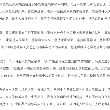
总书记来到陕西省延安市安塞区高桥镇南沟村。习近平总书记对老乡们说，我
让大家生活好起来。这次来延安，看到一派硕果累累的丰收景象，交通条件大
民的党，是为人民服务的党，共产党当家就是要为老百姓办事，把老百姓的事
，首先要把握好习近平新时代中国特色社会主义思想的世界观和方法论，坚持
持”，即坚持人民至上、坚持自信自立、坚持守正创新、坚持问题导向、坚持系
时代中国特色社会主义思想必须牢牢把握的基本点，也是继续推进理论创新必须
第一个。习近平总书记强调：“人民性是马克思主义的本质属性”。马克思主
严宣告：“过去的一切运动都是少数人的，或者为少数人谋利益的运动。无产
持人民至上，是马克思主义唯物史观的集中体现，是中国共产党性质宗旨的集中
党来自人民、植根人民、造福人民，从诞生之日起就把为中国人民谋幸福、为
益，与人民休戚与共、生死相依，没有任何自己特殊的利益，从来不代表任何
就是江山。中国共产党领导人民打江山、守江山，守的是人民的心。人民对美