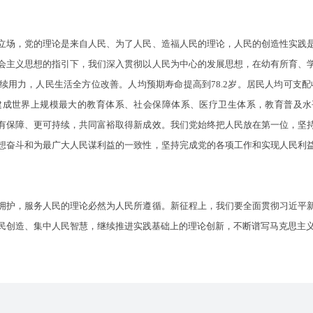
场，党的理论是来自人民、为了人民、造福人民的理论，人民的创造性实践是
会主义思想的指引下，我们深入贯彻以人民为中心的发展思想，在幼有所育、
用力，人民生活全方位改善。人均预期寿命提高到78.2岁。居民人均可支配收入从
。建成世界上规模最大的教育体系、社会保障体系、医疗卫生体系，教育普及
有保障、更可持续，共同富裕取得新成效。我们党始终把人民放在第一位，坚
想奋斗和为最广大人民谋利益的一致性，坚持完成党的各项工作和实现人民利
护，服务人民的理论必然为人民所遵循。新征程上，我们要全面贯彻习近平新
民创造、集中人民智慧，继续推进实践基础上的理论创新，不断谱写马克思主