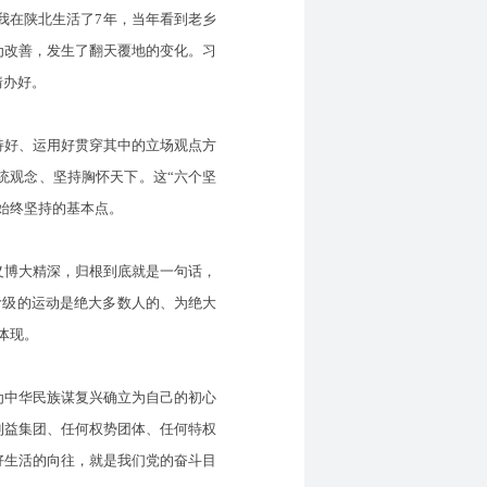
在陕北生活了7年，当年看到老乡
为改善，发生了翻天覆地的变化。习
情办好。
好、运用好贯穿其中的立场观点方
统观念、坚持胸怀天下。这“六个坚
始终坚持的基本点。
义博大精深，归根到底就是一句话，
阶级的运动是绝大多数人的、为绝大
体现。
中华民族谋复兴确立为自己的初心
利益集团、任何权势团体、任何特权
好生活的向往，就是我们党的奋斗目