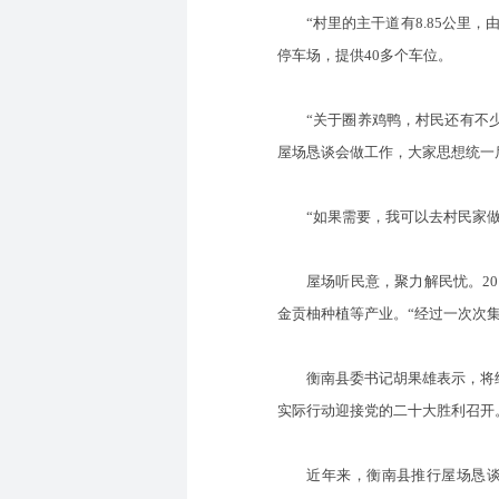
“村里的主干道有8.85公里，由
停车场，提供40多个车位。
“关于圈养鸡鸭，村民还有不少顾
屋场恳谈会做工作，大家思想统一
“如果需要，我可以去村民家做工
屋场听民意，聚力解民忧。201
金贡柚种植等产业。“经过一次次集
衡南县委书记胡果雄表示，将继
实际行动迎接党的二十大胜利召开
近年来，衡南县推行屋场恳谈会