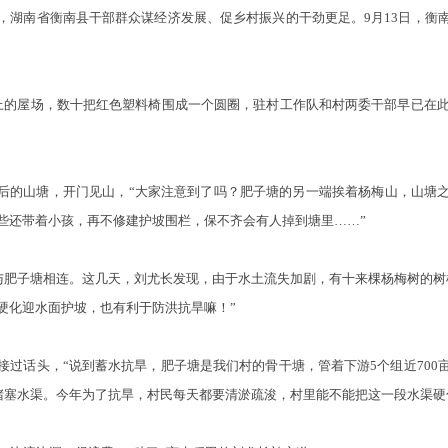
南省衡南县干部群众谋经济发展、促乡村振兴的干劲更足。9月13日，衡
屋场，数十把红色塑料椅围成一个圆圈，驻村工作队和村两委干部早已在此
的山塘，开门见山，“大家注意到了吗？肥子塘的另一端挨着杨梅山，山塘
些还带着小孩，再不修建护坡围栏，保不齐会有人掉到塘里……”
肥子塘相连。这几天，刘尤长发现，由于水土流失加剧，有十来棵杨梅树的树
硬化迎水面护坡，也有利于防洪抗旱嘛！”
话头，“说到蓄水抗旱，肥子塘是我们村的骨干塘，管着下游5个组近700
常堵塞水渠。今年为了抗旱，村民每天都要清淤疏浚，村里能不能把这一段水渠硬