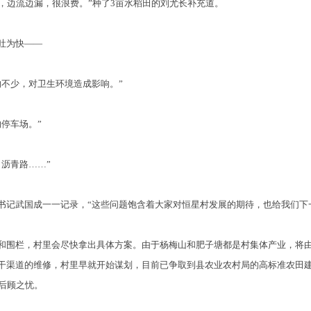
，边流边漏，很浪费。”种了3亩水稻田的刘尤长补充道。
吐为快——
不少，对卫生环境造成影响。”
停车场。”
沥青路……”
武国成一一记录，“这些问题饱含着大家对恒星村发展的期待，也给我们下一
栏，村里会尽快拿出具体方案。由于杨梅山和肥子塘都是村集体产业，将由
干渠道的维修，村里早就开始谋划，目前已争取到县农业农村局的高标准农田建
后顾之忧。