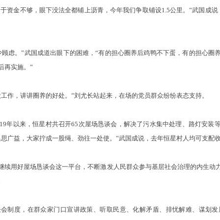
于资金不够，眼下没法全都铺上沥青，今年我们争取铺设1.5公里。”武国成
虑。”武国成道出眼下的困难，“有的担心圈养后鸡鸭不下蛋，有的担心圈
后再实施。”
作，讲讲圈养的好处。”刘尤长站起来，在场的党员群众纷纷表态支持。
9年以来，恒星村共召开65次屋场恳谈会，解决了污水集中处理、路灯安装
思广益，大家拧成一股绳、劲往一处使。”武国成说，去年恒星村人均可支配收入
续用好屋场恳谈会这一平台，不断激发人民群众参与基层社会治理的内生动力
。
制度，在群众家门口宣讲政策、听取民意、化解矛盾、排忧解难、谋划发展，