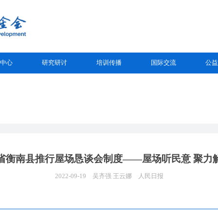
中心
研究研讨
培训传播
国际交流
公益
省衡南县推行屋场恳谈会制度——屋场听民意 聚力
2022-09-19
吴齐强 王云娜
人民日报