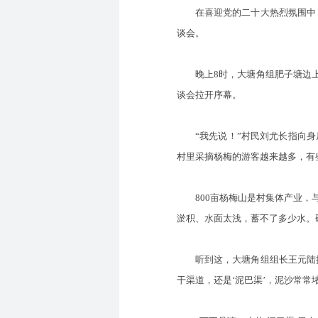
在喜迎党的二十大热烈氛围中，湖
谈会。
晚上8时，大塘角组肥子塘边上的
谈会拉开序幕。
“我先说！”村民刘尤长指向身后
村里采摘杨梅的游客越来越多，有
800亩杨梅山是村集体产业，与
淤积、水面太浅，蓄不了多少水。
听到这，大塘角组组长王元陆接过
干渠道，还是‘泥巴渠’，泥沙常