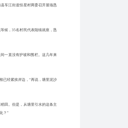
南县车江街道恒星村两委召开屋场恳
等候，35名村民代表陆续就座，恳
之间一直没有护坡和围栏。这几年来
根已经紧挨岸边，“再说，塘里泥沙
亩稻田。但是，从塘里引水的这条主
化？”