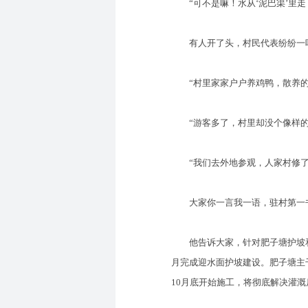
“可不是嘛！水从‘泥巴渠’里走
有人开了头，村民代表纷纷一
“村里家家户户养鸡鸭，散养的
“游客多了，村里却没个像样的
“我们去外地参观，人家村修了
大家你一言我一语，驻村第一书记
他告诉大家，针对肥子塘护坡和围
月完成迎水面护坡建设。肥子塘主
10月底开始施工，将彻底解决灌溉