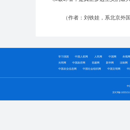
（作者：刘铁娃，系北京外国
学习强国
中国人权网
人民网
中国网
央视
光明网
中国政府网
党建网
新华网
法制网
中国农业信息网
中国社会组织网
中国文明网
中
中
京ICP备1103515