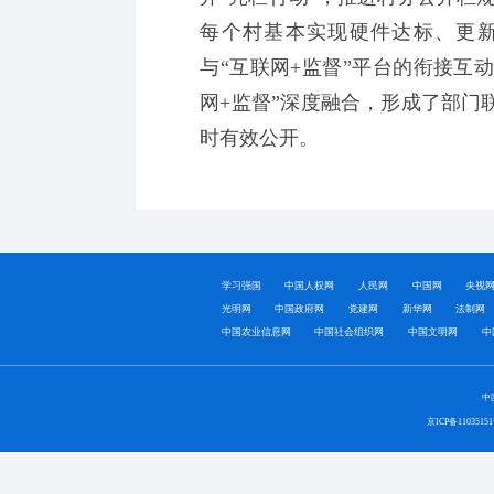
每个村基本实现硬件达标、更
与“互联网+监督”平台的衔接互
网+监督”深度融合，形成了部门
时有效公开。
学习强国
中国人权网
人民网
中国网
央视
光明网
中国政府网
党建网
新华网
法制网
中国农业信息网
中国社会组织网
中国文明网
中
中
京ICP备1103515