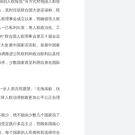
“国别人权报告”等方式对他国人权状
会，其时任驻联合国大使还诬称，联
人权理事会成立以来，明确倡导人权
从一己私利出发，将人权政治化、工
的“联合国人权理事会第五十届会议
广大发展中国家话语权。发展中国家
协调推进公民权利和政治权利以及经
诉求，少数国家甚至利用自身在国际
一全人类共同愿望。“北海虽赊，扶
全球人权治理朝着更加公平公正合理
能少，绝不能由少数几个国家说了
须坚定践行多边主义，照顾各国核心
别，每个国家的人民都有权选择符合