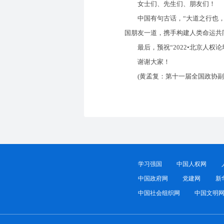
女士们、先生们、朋友们！
中国有句古话，“大道之行也，天
国朋友一道，携手构建人类命运共
最后，预祝“2022•北京人权论
谢谢大家！
(黄孟复：第十一届全国政协副
学习强国
中国人权网
中国政府网
党建网
新
中国社会组织网
中国文明