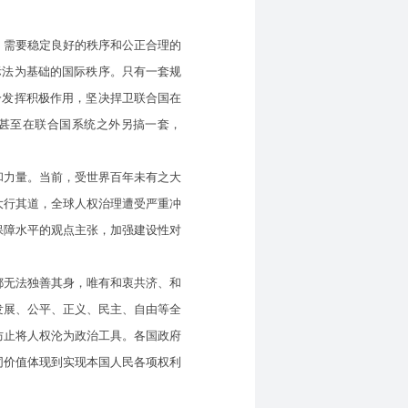
需要稳定良好的秩序和公正合理的
际法为基础的国际秩序。只有一套规
分发挥积极作用，坚决捍卫联合国在
，甚至在联合国系统之外另搞一套，
力量。当前，受世界百年未有之大
大行其道，全球人权治理遭受严重冲
保障水平的观点主张，加强建设性对
无法独善其身，唯有和衷共济、和
发展、公平、正义、民主、自由等全
防止将人权沦为政治工具。各国政府
同价值体现到实现本国人民各项权利