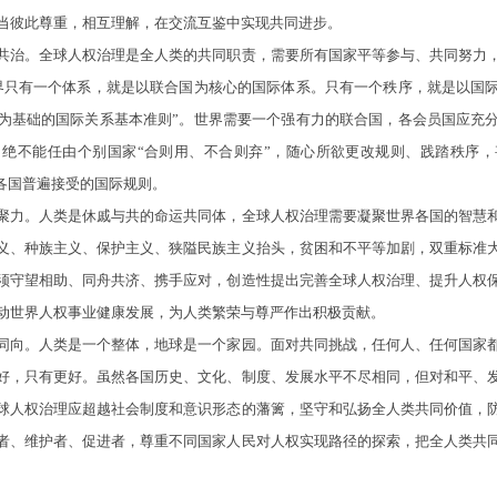
当彼此尊重，相互理解，在交流互鉴中实现共同进步。
治。全球人权治理是全人类的共同职责，需要所有国家平等参与、共同努力，
界只有一个体系，就是以联合国为核心的国际体系。只有一个秩序，就是以国
为基础的国际关系基本准则”。世界需要一个强有力的联合国，各会员国应充
绝不能任由个别国家“合则用、不合则弃”，随心所欲更改规则、践踏秩序
代各国普遍接受的国际规则。
力。人类是休戚与共的命运共同体，全球人权治理需要凝聚世界各国的智慧和
义、种族主义、保护主义、狭隘民族主义抬头，贫困和不平等加剧，双重标准
须守望相助、同舟共济、携手应对，创造性提出完善全球人权治理、提升人权
动世界人权事业健康发展，为人类繁荣与尊严作出积极贡献。
向。人类是一个整体，地球是一个家园。面对共同挑战，任何人、任何国家都
好，只有更好。虽然各国历史、文化、制度、发展水平不尽相同，但对和平、
球人权治理应超越社会制度和意识形态的藩篱，坚守和弘扬全人类共同价值，
者、维护者、促进者，尊重不同国家人民对人权实现路径的探索，把全人类共