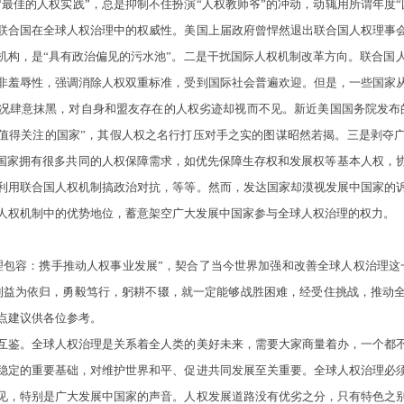
“最佳的人权实践”，总是抑制不住扮演“人权教师爷”的冲动，动辄用所谓年度
联合国在全球人权治理中的权威性。美国上届政府曾悍然退出联合国人权理事
的机构，是“具有政治偏见的污水池”。二是干扰国际人权机制改革方向。联合国
非羞辱性，强调消除人权双重标准，受到国际社会普遍欢迎。但是，一些国家
况肆意抹黑，对自身和盟友存在的人权劣迹却视而不见。新近美国国务院发布
在值得关注的国家”，其假人权之名行打压对手之实的图谋昭然若揭。三是剥夺
些国家拥有很多共同的人权保障需求，如优先保障生存权和发展权等基本人权，
利用联合国人权机制搞政治对抗，等等。然而，发达国家却漠视发展中国家的
人权机制中的优势地位，蓄意架空广大发展中国家参与全球人权治理的权力。
容：携手推动人权事业发展”，契合了当今世界加强和改善全球人权治理这
利益为依归，勇毅笃行，躬耕不辍，就一定能够战胜困难，经受住挑战，推动
点建议供各位参考。
鉴。全球人权治理是关系着全人类的美好未来，需要大家商量着办，一个都不
稳定的重要基础，对维护世界和平、促进共同发展至关重要。全球人权治理必
见，特别是广大发展中国家的声音。人权发展道路没有优劣之分，只有特色之