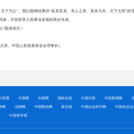
下为公”。我们愿继续秉持“各美其美、美人之美、美美与共、天下大同”的
同体，共创世界人权事业发展的美好未来。
坛”圆满成功！
主席、中国人权发展基金会理事长）
人民网
中国网
央视网
国际在线
中国日报
中国新闻网
华网
法制网
中国网信网
新京报
中国社会科学网
中国农业信
网
中国青年报