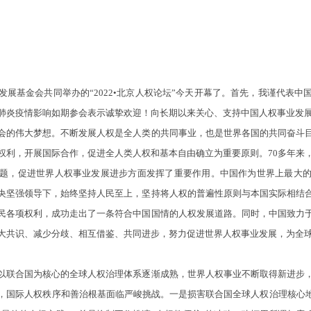
基金会共同举办的“2022•北京人权论坛”今天开幕了。首先，我谨代表中
肺炎疫情影响如期参会表示诚挚欢迎！向长期以来关心、支持中国人权事业发
的伟大梦想。不断发展人权是全人类的共同事业，也是世界各国的共同奋斗目
权利，开展国际合作，促进全人类人权和基本自由确立为重要原则。70多年来
题，促进世界人权事业发展进步方面发挥了重要作用。中国作为世界上最大
央坚强领导下，始终坚持人民至上，坚持将人权的普遍性原则与本国实际相结
民各项权利，成功走出了一条符合中国国情的人权发展道路。同时，中国致力
大共识、减少分歧、相互借鉴、共同进步，努力促进世界人权事业发展，为全
联合国为核心的全球人权治理体系逐渐成熟，世界人权事业不断取得新进步，
，国际人权秩序和善治根基面临严峻挑战。一是损害联合国全球人权治理核心地