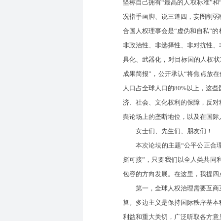
坚称自己拥有“最高的人权标准”和
况指手画脚、说三道四，妄图削弱
合国人权理事会是“虚伪和自私”
非政治性、非选择性、非对抗性、
具化、武器化，对目标国的人权状
成果简报”，公开承认“将焦点放
人口占全球人口的80%以上，这
济、社会、文化权利的保障，反对
舆论场上的垄断地位，以及在国际
女士们、先生们、朋友们！
本次论坛的主题“公平公正合理包
摇可接”，只要我们以全人类共同
包容的方向发展。在这里，我提四
第一，全球人权治理需要互商互
算。多边主义是保持国际秩序基本
利益和重大关切，广泛听取各方意