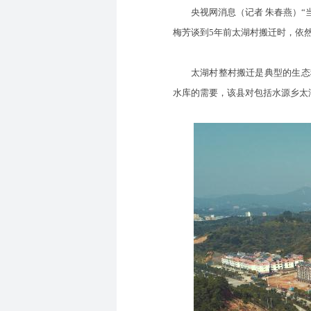
央视网消息（记者 朱春燕）“当时
梅芳谈到5年前太湖村搬迁时，依
太湖村整村搬迁是典型的生态移民
水库的需要，该县对包括水源乡太