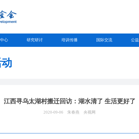
中心
研究研讨
培训传播
国际交流
公益
活动
江西寻乌太湖村搬迁回访：湖水清了 生活更好了
2020-09-06
朱春燕
央视网