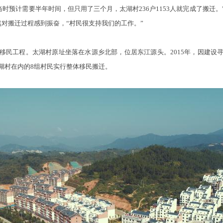
预计需要半年时间，但只用了三个月，太湖村236户1153人就完成了搬迁
然对搬迁过程感到振奋，“村民很支持我们的工作。”
工程。太湖村原址坐落在水源乡北部，位居东江源头。2015年，因建设
湖村在内的8组村民实行整体移民搬迁。