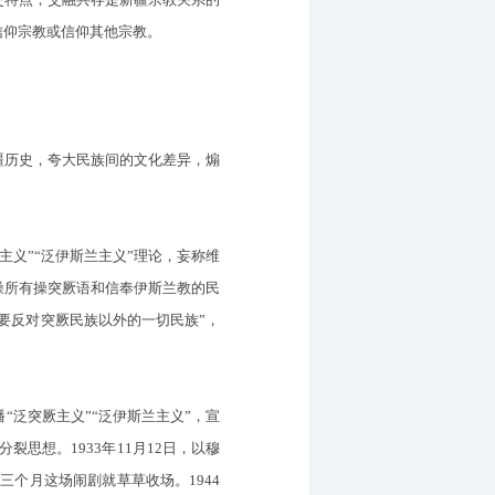
信仰宗教或信仰其他宗教。
历史，夸大民族间的文化差异，煽
义”“泛伊斯兰主义”理论，妄称维
噪所有操突厥语和信奉伊斯兰教的民
“要反对突厥民族以外的一切民族”，
“泛突厥主义”“泛伊斯兰主义”，宣
思想。1933年11月12日，以穆
三个月这场闹剧就草草收场。1944