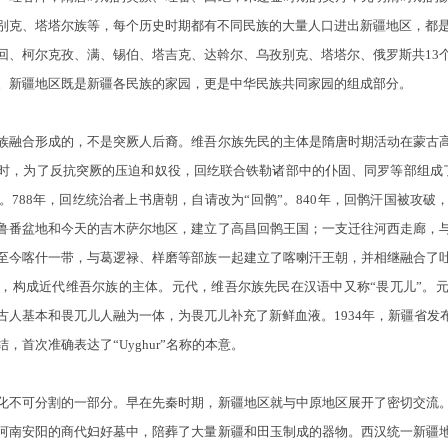
别克、塔塔尔族等，每个历史时期都有不同民族的大量人口进出新疆地区，都是
回、柯尔克孜、满、锡伯、塔吉克、达斡尔、乌孜别克、塔塔尔、俄罗斯共13
。新疆地区既是新疆各民族的家园，更是中华民族共同家园的组成部分。
融合形成的，不是突厥人后裔。维吾尔族先民的主体是隋唐时期活动在蒙古高
时，为了反抗突厥的压迫和奴役，回纥联合铁勒诸部中的仆固、同罗等部组成了
788年，回纥统治者上书唐朝，自请改为“回鹘”。840年，回鹘汗国被攻
鲁番盆地和今天的吉木萨尔地区，建立了高昌回鹘王国；一支迁往河西走廊，
至今喀什一带，与葛逻禄、样磨等部族一起建立了喀喇汗王朝，并相继融合了
，构成近代维吾尔族的主体。元代，维吾尔族先民在汉语中又称“畏兀儿”。
人基本和畏兀儿人融为一体，为畏兀儿补充了新鲜血液。1934年，新疆省发
首次准确表达了“Uyghur”名称的本意。
不可分割的一部分。早在先秦时期，新疆地区就与中原地区展开了密切交流。
河南安阳的商代妇好墓中，陪葬了大量新疆和田玉制成的器物。西汉统一新疆