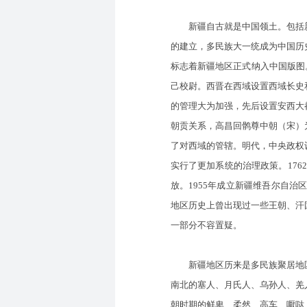
新疆自古就是中国领土。包括新
的建立，多民族大一统成为中国历
标志着新疆地区正式纳入中国版图
己校尉。西晋在西域设置西域长史
的管理大为加强，先后设置安西大
朝贡关系，高昌回鹘尊中朝（宋）
了对西域的管辖。明代，中央政权
实行了更加系统的治理政策。176
放。1955年成立新疆维吾尔自
地区历史上曾出现过一些王朝、汗
一部分不容置疑。
新疆地区历来是多民族聚居地区
南北的塞人、月氏人、乌孙人、羌
朝时期的鲜卑、柔然、高车、嚈哒