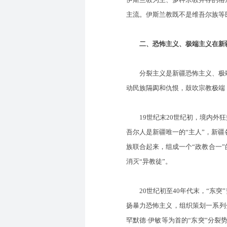
主流。伊斯兰教既不是维吾尔族等
二、恐怖主义、极端主义在新
分裂主义是新疆恐怖主义、极端
动民族隔阂和仇恨，鼓吹宗教极端
19世纪末20世纪初，境内外狂
吾尔人是新疆唯一的“主人”，新
族联合起来，组成一个“政教合一”
消灭“异教徒”。
20世纪初至40年代末，“东突”
扬暴力恐怖主义，组织策划一系列分
罕默德·伊敏等为首的“东突”分裂