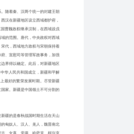
。随着秦、汉两个统一的封建王朝
，西汉在新疆地区设立西域都护府，
三国曹魏政权继承汉制，在西域设戊
西域的范围。唐代，中央政权对西域
。宋代，西域地方政权与宋朝保持着
帅府、宣慰司等管理军政事务，加强
北边界得以确定。此后，对新疆地区
9年中华人民共和国成立，新疆和平解
史上最好的繁荣发展时期。尽管新疆
立国家。新疆是中国领土不可分割的
新疆的是春秋战国时期生活在天山
期的匈奴人、汉人、羌人，魏晋南北
蒙古、女真、党项、哈萨克、柯尔克