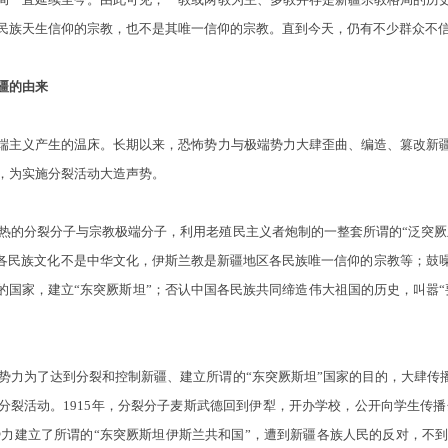
民族天生信仰的宗教，也不是其唯一信仰的宗教。直到今天，仍有不少群众不
疆的由来
主义产生的温床。长期以来，恐怖势力与极端势力大肆歪曲、编造、篡改新疆
，为实施分裂活动大造声势。
热的分裂分子与宗教极端分子，利用老殖民主义者炮制的一整套所谓的“泛突厥主
疆各民族文化不是中华文化，伊斯兰教是新疆地区各民族唯一信仰的宗教等；鼓
的国家，建立“东突厥斯坦”；否认中国各民族共同缔造伟大祖国的历史，叫嚣
势力为了达到分裂和控制新疆、建立所谓的“东突厥斯坦”国家的目的，大肆传播
裂活动。1915年，分裂分子麦斯武德回到伊犁，开办学校，公开向学生传播分裂
势力建立了所谓的“东突厥斯坦伊斯兰共和国”，遭到新疆各族人民的反对，不到