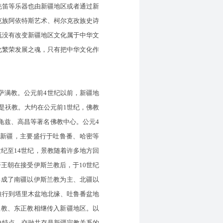
羌笛等乐器也由新疆地区或者通过新
克族阿依特斯艺术、柯尔克孜族史诗
既没有改变新疆地区文化属于中华文
化繁荣发展之魂，只有把中华文化作
满教。公元前4世纪以前，新疆地
是祆教。大约在公元前1世纪，佛教
龟兹、高昌等著名佛教中心。公元4
入新疆，主要盛行于吐鲁番、哈密等
纪至14世纪，景教随着许多地方回
王朝在接受伊斯兰教后，于10世纪
形成了南疆以伊斯兰教为主、北疆以
推行到塔里木盆地北缘、吐鲁番盆地
主教、东正教相继传入新疆地区。以
史特点，交融共存是新疆宗教关系的