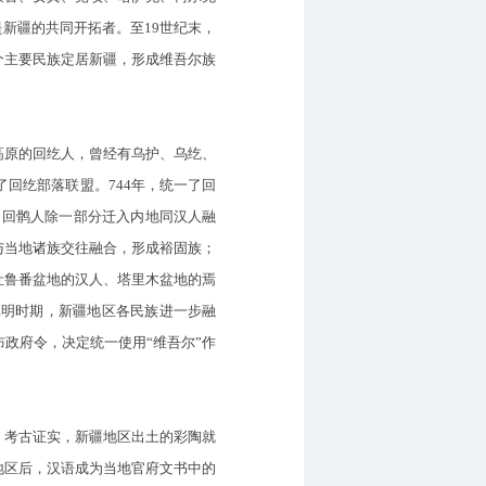
新疆的共同开拓者。至19世纪末，
个主要民族定居新疆，形成维吾尔族
原的回纥人，曾经有乌护、乌纥、
回纥部落联盟。744年，统一了回
破，回鹘人除一部分迁入内地同汉人融
与当地诸族交往融合，形成裕固族；
吐鲁番盆地的汉人、塔里木盆地的焉
元明时期，新疆地区各民族进一步融
布政府令，决定统一使用“维吾尔”作
考古证实，新疆地区出土的彩陶就
地区后，汉语成为当地官府文书中的