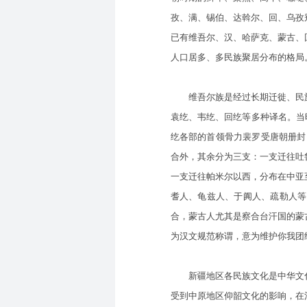
孜、满、锡伯、达斡尔、回、乌孜
已有维吾尔、汉、哈萨克、蒙古、
人口居多、多民族聚居分布的格局
维吾尔族是经过长期迁徙、民族
袁纥、韦纥、回纥等多种译名。当
纥各部的首领骨力裴罗受唐朝册封。
合外，其余分为三支：一支迁往吐
一支迁往帕米尔以西，分布在中亚
耆人、龟兹人、于阗人、疏勒人等
合，蒙古人尤其是察合台汗国的蒙古
为汉文规范称谓，意为维护你我团结，
新疆地区各民族文化是中华文化
受到中原地区仰韶文化的影响，在