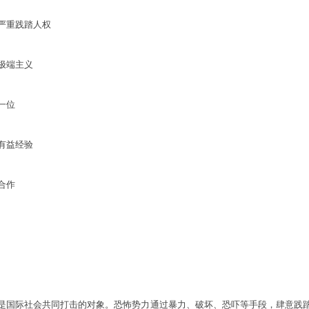
严重践踏人权
极端主义
一位
有益经验
合作
国际社会共同打击的对象。恐怖势力通过暴力、破坏、恐吓等手段，肆意践踏