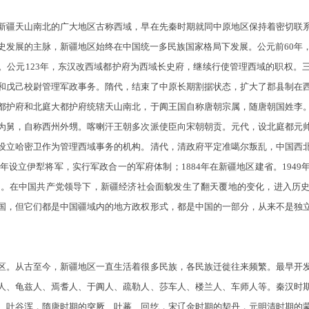
疆天山南北的广大地区古称西域，早在先秦时期就同中原地区保持着密切联系
史发展的主脉，新疆地区始终在中国统一多民族国家格局下发展。公元前60年
。公元123年，东汉改西域都护府为西域长史府，继续行使管理西域的职权。
和戊己校尉管理军政事务。隋代，结束了中原长期割据状态，扩大了郡县制在
都护府和北庭大都护府统辖天山南北，于阗王国自称唐朝宗属，随唐朝国姓李
为舅，自称西州外甥。喀喇汗王朝多次派使臣向宋朝朝贡。元代，设北庭都元
设立哈密卫作为管理西域事务的机构。清代，清政府平定准噶尔叛乱，中国西
2年设立伊犁将军，实行军政合一的军府体制；1884年在新疆地区建省。194
治区。在中国共产党领导下，新疆经济社会面貌发生了翻天覆地的变化，进入历
国，但它们都是中国疆域内的地方政权形式，都是中国的一部分，从来不是独
。从古至今，新疆地区一直生活着很多民族，各民族迁徙往来频繁。最早开发
人、龟兹人、焉耆人、于阗人、疏勒人、莎车人、楼兰人、车师人等。秦汉时
、吐谷浑，隋唐时期的突厥、吐蕃、回纥，宋辽金时期的契丹，元明清时期的