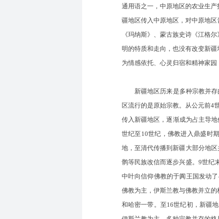
通用语之一，中原地区的农业生产
疆地区传入中原地区，对中原地区
《玛纳斯》、蒙古族史诗《江格尔
明的特质和走向，也没有改变新疆
为情感依托、心灵归宿和精神家园
新疆地区历来是多种宗教并存的
区流行的是原始宗教。从公元前4
传入新疆地区，逐渐成为占主导地
世纪至10世纪，佛教进入鼎盛时
地，至清代传播到新疆大部分地区
鹘等民族改信而逐步兴盛。9世纪
中叶向信仰佛教的于阗王国发动了
佛教为主，伊斯兰教与佛教并立的
和哈密一带。至16世纪初，新疆
伊斯兰教为主、多种宗教并存的格