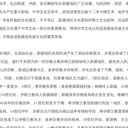
技术、礼仪制度、书籍、音乐舞蹈等在新疆地区广泛传播。与此同时，琵琶、
音乐产生重大影响。中华文化宝库中，就包括维吾尔族十二木卡姆艺术、哈萨
》等各民族的文化瑰宝。不可否认，新疆地区文化受到伊斯兰文化影响，但这
地区文化属于中华文化一部分的客观事实。增强中华文化认同是新疆各民族文
，才能促进新疆各民族文化的繁荣发展。
地区。在原始社会，新疆地区的居民就产生了原始宗教观念，并逐步形成了萨
世纪起，盛行于东西方的一些宗教沿着丝绸之路陆续传入新疆地区。最先传入的
位的宗教，形成以佛教为主、多种宗教并存格局，并先后形成了于阗、疏勒、
期。同期，祆教流行于新疆各地，吐鲁番地区尤为盛行。5世纪前后，道教传
并一度复兴。6世纪，摩尼教和景教（基督教聂斯脱利派）相继传入新疆。10世
末10世纪初，伊斯兰教传入新疆南部，新疆原有宗教格局再次发生变化。喀喇汗
40余年的宗教战争，11世纪初攻灭于阗，将伊斯兰教强制推行到这一地区，
格局。14世纪中叶，东察合台汗国统治者以战争等强制手段，将伊斯兰教逐渐
地区形成了以伊斯兰教为主、多种宗教并存的格局。18世纪开始，基督教、天
局一直延续至今。由此可见，一教或两教为主、多教并存是新疆宗教格局的历