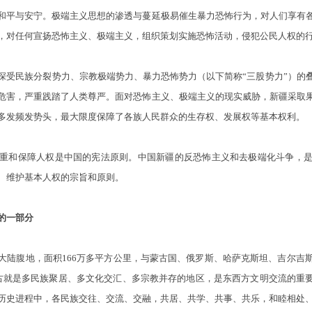
和平与安宁。极端主义思想的渗透与蔓延极易催生暴力恐怖行为，对人们享有
，对任何宣扬恐怖主义、极端主义，组织策划实施恐怖活动，侵犯公民人权的
民族分裂势力、宗教极端势力、暴力恐怖势力（以下简称“三股势力”）的
危害，严重践踏了人类尊严。面对恐怖主义、极端主义的现实威胁，新疆采取
多发频发势头，最大限度保障了各族人民群众的生存权、发展权等基本权利。
和保障人权是中国的宪法原则。中国新疆的反恐怖主义和去极端化斗争，是
、维护基本人权的宗旨和原则。
的一部分
腹地，面积166万多平方公里，与蒙古国、俄罗斯、哈萨克斯坦、吉尔吉
古就是多民族聚居、多文化交汇、多宗教并存的地区，是东西方文明交流的重要
历史进程中，各民族交往、交流、交融，共居、共学、共事、共乐，和睦相处