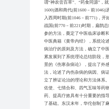
谓“神农尝百草”、“药食同源”，就
1600)酒和商代(前1600－前1
入西周时期(前1046－前771
战国(前770－前221)时期，扁
参的方法，奠定了中医临床诊断和治
中医典籍《黄帝内经》，系统论述
病治疗的原则及方法，确立了中
累发展到了系统理论总结阶段，
景的《伤寒杂病论》，提出了外感
法，论述了内伤杂病的病因、病
立了辨证论治的理论和方法体系
佐使、七情合和、四气五味等药
药、提高疗效具有十分重要的指
了基础。东汉末年，华佗创制了麻