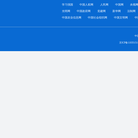
学习强国
中国人权网
人民网
中国网
央视
光明网
中国政府网
党建网
新华网
法制网
中国农业信息网
中国社会组织网
中国文明网
中
中
京ICP备1103515