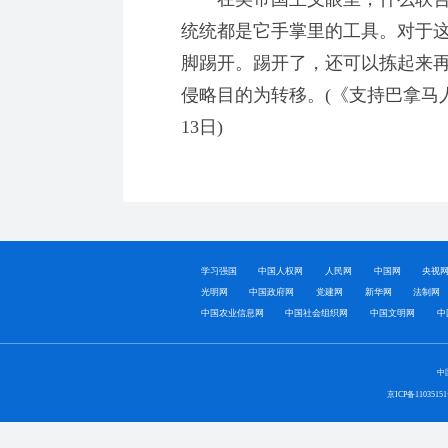
统统都是它手掌里的工具。对于
脚踢开。踢开了，还可以拣起来
侵略目的为转移。(《支持巴拿马人
13日)
学习强国
中国人权网
人民网
中国网
央视
光明网
中国政府网
党建网
新华网
法制网
中国农业信息网
中国社会组织网
中国文明网
中
中
京ICP备1103515